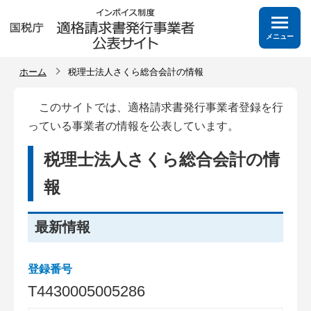
メニュー
ホーム
税理士法人さくら総合会計の情報
このサイトでは、適格請求書発行事業者登録を行
っている事業者の情報を公表しています。
税理士法人さくら総合会計の情
報
最新情報
登録番号
T
4
4
3
0
0
0
5
0
0
5
2
8
6