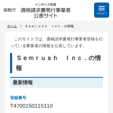
メニュー
ホーム
Ｓｅｍｒｕｓｈ Ｉｎｃ．の情報
このサイトでは、適格請求書発行事業者登録を行
っている事業者の情報を公表しています。
Ｓｅｍｒｕｓｈ Ｉｎｃ．の情
報
最新情報
登録番号
T
4
7
0
0
1
5
0
1
1
5
1
1
0