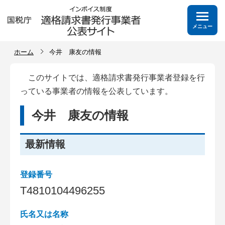
メニュー
ホーム
今井 康友の情報
このサイトでは、適格請求書発行事業者登録を行
っている事業者の情報を公表しています。
今井 康友の情報
最新情報
登録番号
T
4
8
1
0
1
0
4
4
9
6
2
5
5
氏名又は名称