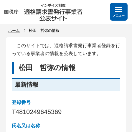
メニュー
ホーム
松田 哲弥の情報
このサイトでは、適格請求書発行事業者登録を行
っている事業者の情報を公表しています。
松田 哲弥の情報
最新情報
登録番号
T
4
8
1
0
2
4
9
6
4
5
3
6
9
氏名又は名称