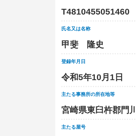
T
4
8
1
0
4
5
5
0
5
1
4
6
0
氏名又は名称
甲斐 隆史
登録年月日
令和5年10月1日
主たる事務所の所在地等
宮崎県東臼杵郡門
主たる屋号