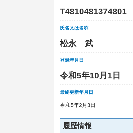
T
4
8
1
0
4
8
1
3
7
4
8
0
1
氏名又は名称
松永 武
登録年月日
令和5年10月1日
最終更新年月日
令和5年2月3日
履歴情報