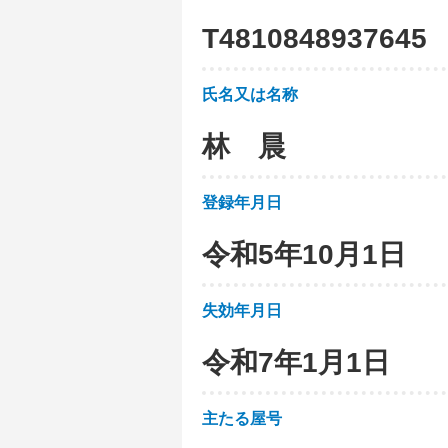
T
4
8
1
0
8
4
8
9
3
7
6
4
5
氏名又は名称
林 晨
登録年月日
令和5年10月1日
失効年月日
令和7年1月1日
主たる屋号