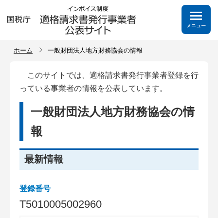
メニュー
ホーム
一般財団法人地方財務協会の情報
このサイトでは、適格請求書発行事業者登録を行
っている事業者の情報を公表しています。
一般財団法人地方財務協会の情
報
最新情報
登録番号
T
5
0
1
0
0
0
5
0
0
2
9
6
0