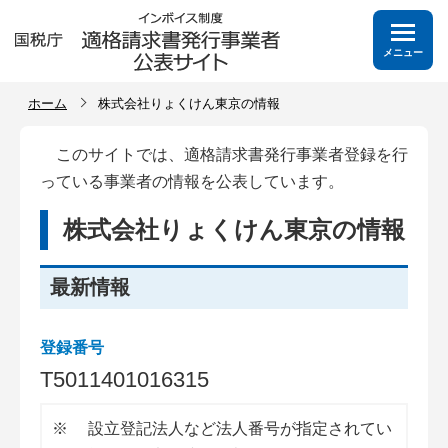
メニュー
ホーム
株式会社りょくけん東京の情報
このサイトでは、適格請求書発行事業者登録を行
っている事業者の情報を公表しています。
株式会社りょくけん東京の情報
最新情報
登録番号
T
5
0
1
1
4
0
1
0
1
6
3
1
5
※
設立登記法人など法人番号が指定されてい