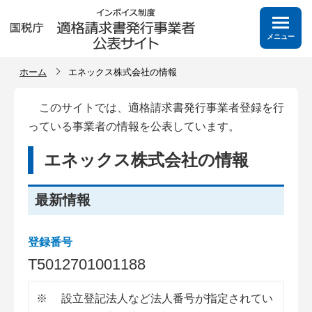
メニュー
ホーム
エネックス株式会社の情報
このサイトでは、適格請求書発行事業者登録を行
っている事業者の情報を公表しています。
エネックス株式会社の情報
最新情報
登録番号
T
5
0
1
2
7
0
1
0
0
1
1
8
8
※
設立登記法人など法人番号が指定されてい