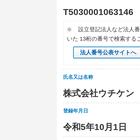
T
5
0
3
0
0
0
1
0
6
3
1
4
6
設立登記法人など法人番
※
いた 13桁の番号で検索する
法人番号公表サイトへ
氏名又は名称
株式会社ウチケン
登録年月日
令和5年10月1日