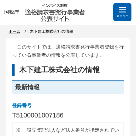
メニュー
ホーム
木下建工株式会社の情報
このサイトでは、適格請求書発行事業者登録を行
っている事業者の情報を公表しています。
木下建工株式会社の情報
最新情報
登録番号
T
5
1
0
0
0
0
1
0
0
7
1
8
6
※
設立登記法人など法人番号が指定されてい