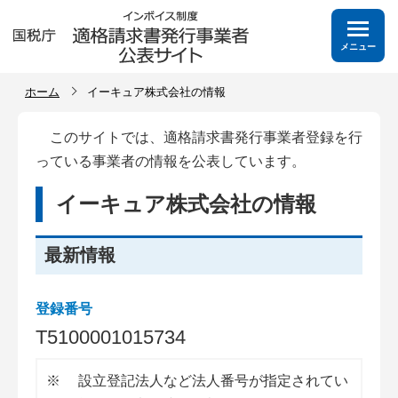
メニュー
ホーム
イーキュア株式会社の情報
このサイトでは、適格請求書発行事業者登録を行
っている事業者の情報を公表しています。
イーキュア株式会社の情報
最新情報
登録番号
T
5
1
0
0
0
0
1
0
1
5
7
3
4
※
設立登記法人など法人番号が指定されてい