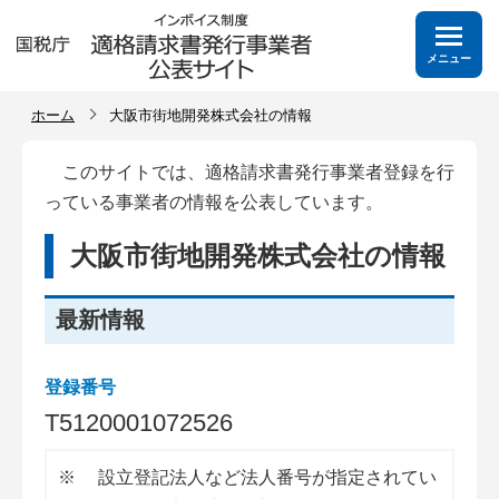
メニュー
ホーム
大阪市街地開発株式会社の情報
このサイトでは、適格請求書発行事業者登録を行
っている事業者の情報を公表しています。
大阪市街地開発株式会社の情報
最新情報
登録番号
T
5
1
2
0
0
0
1
0
7
2
5
2
6
※
設立登記法人など法人番号が指定されてい