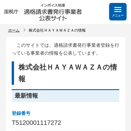
メニュー
ホーム
株式会社ＨＡＹＡＷＡＺＡの情報
このサイトでは、適格請求書発行事業者登録を行
っている事業者の情報を公表しています。
株式会社ＨＡＹＡＷＡＺＡの情
報
最新情報
登録番号
T
5
1
2
0
0
0
1
1
1
7
2
7
2