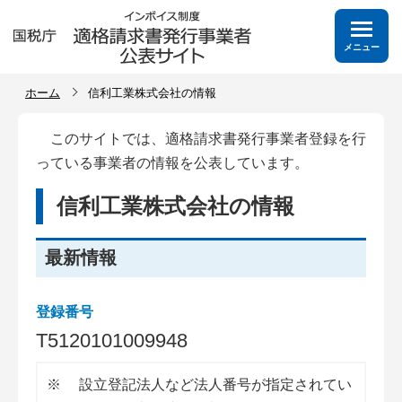
メニュー
ホーム
信利工業株式会社の情報
このサイトでは、適格請求書発行事業者登録を行
っている事業者の情報を公表しています。
信利工業株式会社の情報
最新情報
登録番号
T
5
1
2
0
1
0
1
0
0
9
9
4
8
※
設立登記法人など法人番号が指定されてい