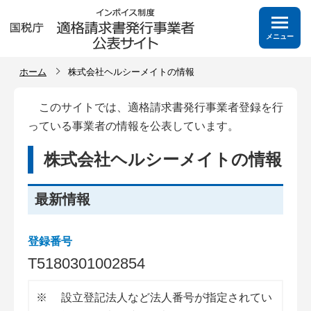
メニュー
ホーム
株式会社ヘルシーメイトの情報
このサイトでは、適格請求書発行事業者登録を行
っている事業者の情報を公表しています。
株式会社ヘルシーメイトの情報
最新情報
登録番号
T
5
1
8
0
3
0
1
0
0
2
8
5
4
※
設立登記法人など法人番号が指定されてい