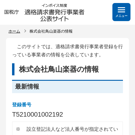
メニュー
ホーム
株式会社鳥山楽器の情報
このサイトでは、適格請求書発行事業者登録を行
っている事業者の情報を公表しています。
株式会社鳥山楽器の情報
最新情報
登録番号
T
5
2
1
0
0
0
1
0
0
2
1
9
2
※
設立登記法人など法人番号が指定されてい