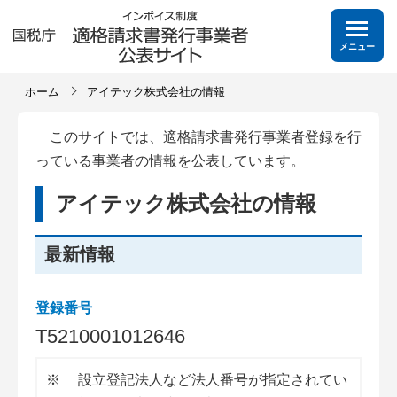
メニュー
ホーム
アイテック株式会社の情報
このサイトでは、適格請求書発行事業者登録を行
っている事業者の情報を公表しています。
アイテック株式会社の情報
最新情報
登録番号
T
5
2
1
0
0
0
1
0
1
2
6
4
6
※
設立登記法人など法人番号が指定されてい