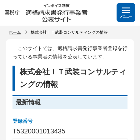
メニュー
ホーム
株式会社ＩＴ武装コンサルティングの情報
このサイトでは、適格請求書発行事業者登録を行
っている事業者の情報を公表しています。
株式会社ＩＴ武装コンサルティ
ングの情報
最新情報
登録番号
T
5
3
2
0
0
0
1
0
1
3
4
3
5