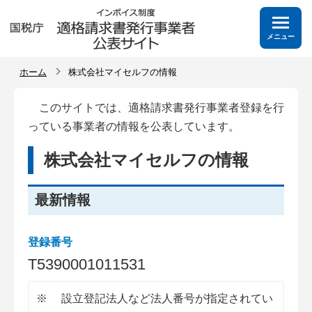
メニュー
ホーム
株式会社マイセルフの情報
このサイトでは、適格請求書発行事業者登録を行
っている事業者の情報を公表しています。
株式会社マイセルフの情報
最新情報
登録番号
T
5
3
9
0
0
0
1
0
1
1
5
3
1
※
設立登記法人など法人番号が指定されてい