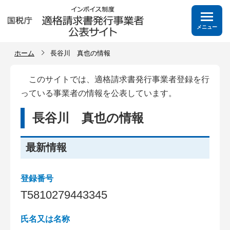
メニュー
ホーム
長谷川 真也の情報
このサイトでは、適格請求書発行事業者登録を行
っている事業者の情報を公表しています。
長谷川 真也の情報
最新情報
登録番号
T
5
8
1
0
2
7
9
4
4
3
3
4
5
氏名又は名称