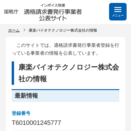
メニュー
ホーム
康楽バイオテクノロジー株式会社の情報
このサイトでは、適格請求書発行事業者登録を行
っている事業者の情報を公表しています。
康楽バイオテクノロジー株式会
社の情報
最新情報
登録番号
T
6
0
1
0
0
0
1
2
4
5
7
7
7