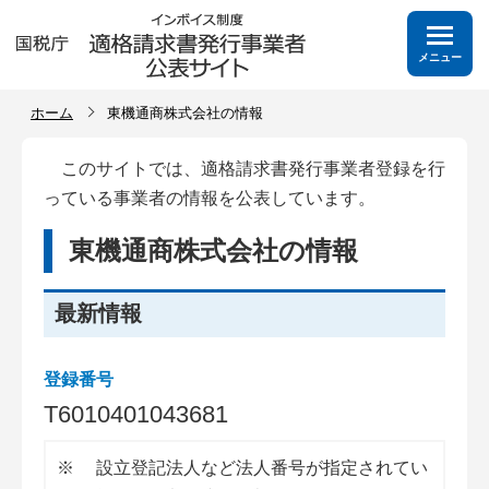
メニュー
ホーム
東機通商株式会社の情報
このサイトでは、適格請求書発行事業者登録を行
っている事業者の情報を公表しています。
東機通商株式会社の情報
最新情報
登録番号
T
6
0
1
0
4
0
1
0
4
3
6
8
1
※
設立登記法人など法人番号が指定されてい