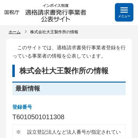
メニュー
ホーム
株式会社大王製作所の情報
このサイトでは、適格請求書発行事業者登録を行
っている事業者の情報を公表しています。
株式会社大王製作所の情報
最新情報
登録番号
T
6
0
1
0
5
0
1
0
1
1
3
0
8
※
設立登記法人など法人番号が指定されてい