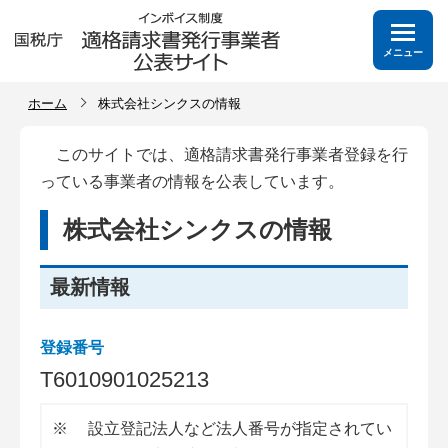
メニュー
ホーム
株式会社シンクスの情報
このサイトでは、適格請求書発行事業者登録を行
っている事業者の情報を公表しています。
株式会社シンクスの情報
最新情報
登録番号
T
6
0
1
0
9
0
1
0
2
5
2
1
3
※
設立登記法人など法人番号が指定されてい