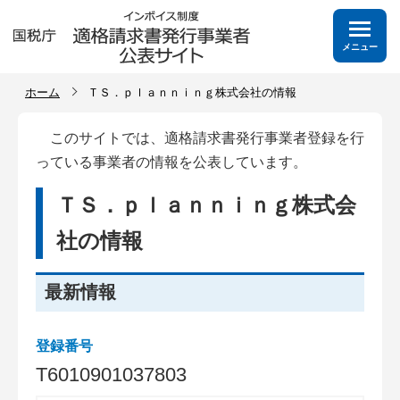
メニュー
ホーム
ＴＳ．ｐｌａｎｎｉｎｇ株式会社の情報
このサイトでは、適格請求書発行事業者登録を行
っている事業者の情報を公表しています。
ＴＳ．ｐｌａｎｎｉｎｇ株式会
社の情報
最新情報
登録番号
T
6
0
1
0
9
0
1
0
3
7
8
0
3