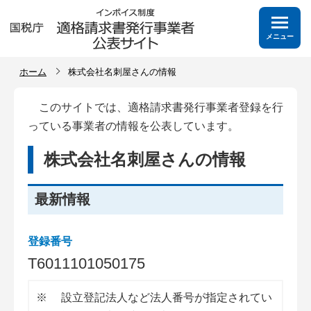
メニュー
ホーム
株式会社名刺屋さんの情報
このサイトでは、適格請求書発行事業者登録を行
っている事業者の情報を公表しています。
株式会社名刺屋さんの情報
最新情報
登録番号
T
6
0
1
1
1
0
1
0
5
0
1
7
5
※
設立登記法人など法人番号が指定されてい