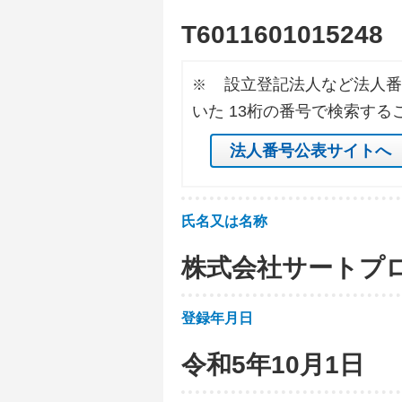
T
6
0
1
1
6
0
1
0
1
5
2
4
8
設立登記法人など法人番
※
いた 13桁の番号で検索する
法人番号公表サイトへ
氏名又は名称
株式会社サートプ
登録年月日
令和5年10月1日