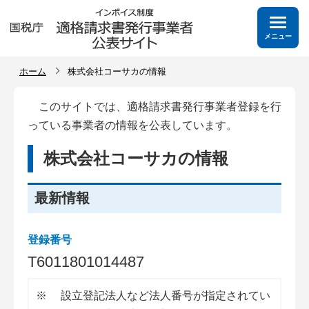
メニュー
ホーム
株式会社コーサカの情報
このサイトでは、適格請求書発行事業者登録を行
っている事業者の情報を公表しています。
株式会社コーサカの情報
最新情報
登録番号
T
6
0
1
1
8
0
1
0
1
4
4
8
7
※
設立登記法人など法人番号が指定されてい