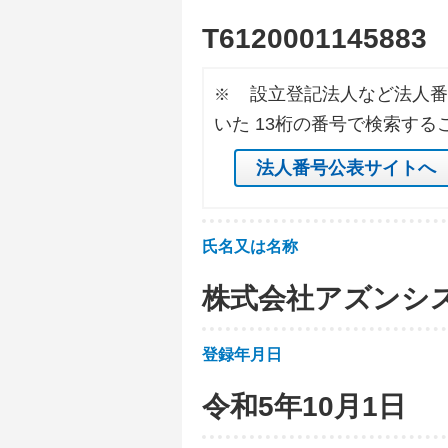
T
6
1
2
0
0
0
1
1
4
5
8
8
3
設立登記法人など法人番
※
いた 13桁の番号で検索する
法人番号公表サイトへ
氏名又は名称
株式会社アズンシ
登録年月日
令和5年10月1日