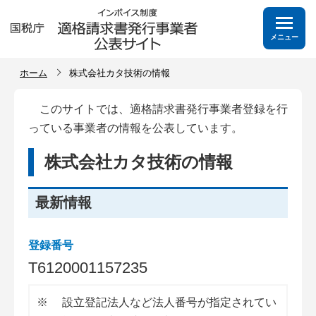
メニュー
ホーム
株式会社カタ技術の情報
このサイトでは、適格請求書発行事業者登録を行
っている事業者の情報を公表しています。
株式会社カタ技術の情報
最新情報
登録番号
T
6
1
2
0
0
0
1
1
5
7
2
3
5
※
設立登記法人など法人番号が指定されてい