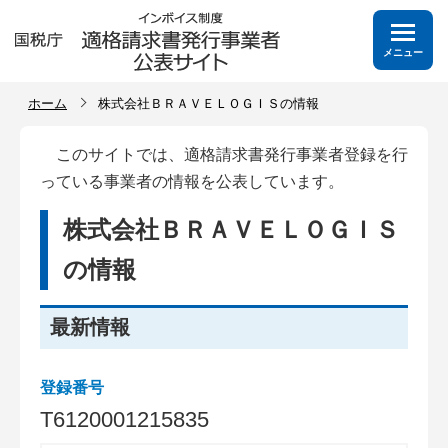
メニュー
ホーム
株式会社ＢＲＡＶＥＬＯＧＩＳの情報
このサイトでは、適格請求書発行事業者登録を行
っている事業者の情報を公表しています。
株式会社ＢＲＡＶＥＬＯＧＩＳ
の情報
最新情報
登録番号
T
6
1
2
0
0
0
1
2
1
5
8
3
5