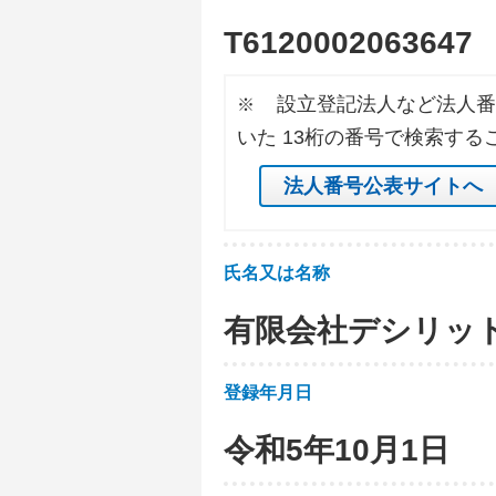
T
6
1
2
0
0
0
2
0
6
3
6
4
7
設立登記法人など法人番
※
いた 13桁の番号で検索する
法人番号公表サイトへ
氏名又は名称
有限会社デシリッ
登録年月日
令和5年10月1日