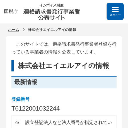
メニュー
ホーム
株式会社エイエルアイの情報
このサイトでは、適格請求書発行事業者登録を行
っている事業者の情報を公表しています。
株式会社エイエルアイの情報
最新情報
登録番号
T
6
1
2
2
0
0
1
0
3
2
2
4
4
※
設立登記法人など法人番号が指定されてい