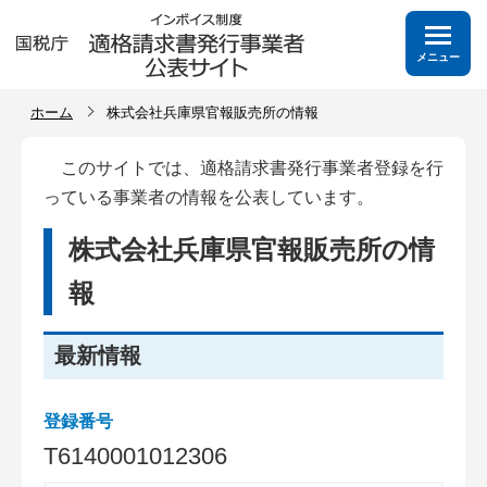
メニュー
ホーム
株式会社兵庫県官報販売所の情報
このサイトでは、適格請求書発行事業者登録を行
っている事業者の情報を公表しています。
株式会社兵庫県官報販売所の情
報
最新情報
登録番号
T
6
1
4
0
0
0
1
0
1
2
3
0
6