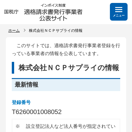
メニュー
ホーム
株式会社ＮＣＰサプライの情報
このサイトでは、適格請求書発行事業者登録を行
っている事業者の情報を公表しています。
株式会社ＮＣＰサプライの情報
最新情報
登録番号
T
6
2
6
0
0
0
1
0
0
8
0
5
2
※
設立登記法人など法人番号が指定されてい