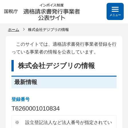
メニュー
ホーム
株式会社デジブリの情報
このサイトでは、適格請求書発行事業者登録を行
っている事業者の情報を公表しています。
株式会社デジブリの情報
最新情報
登録番号
T
6
2
6
0
0
0
1
0
1
0
8
3
4
※
設立登記法人など法人番号が指定されてい