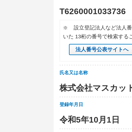
T
6
2
6
0
0
0
1
0
3
3
7
3
6
設立登記法人など法人番
※
いた 13桁の番号で検索する
法人番号公表サイトへ
氏名又は名称
株式会社マスカッ
登録年月日
令和5年10月1日