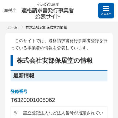
メニュー
ホーム
株式会社安部保居堂の情報
このサイトでは、適格請求書発行事業者登録を行
っている事業者の情報を公表しています。
株式会社安部保居堂の情報
最新情報
登録番号
T
6
3
2
0
0
0
1
0
0
8
0
6
2
※
設立登記法人など法人番号が指定されてい