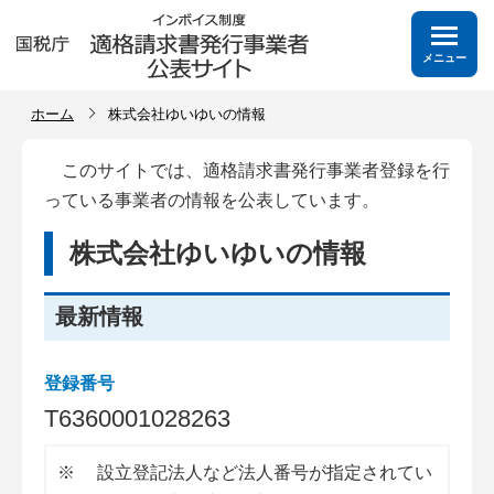
メニュー
ホーム
株式会社ゆいゆいの情報
このサイトでは、適格請求書発行事業者登録を行
っている事業者の情報を公表しています。
株式会社ゆいゆいの情報
最新情報
登録番号
T
6
3
6
0
0
0
1
0
2
8
2
6
3
※
設立登記法人など法人番号が指定されてい