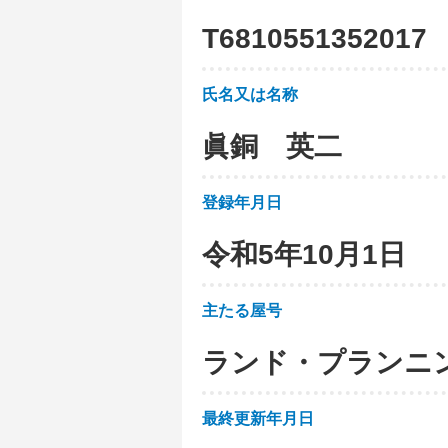
T
6
8
1
0
5
5
1
3
5
2
0
1
7
氏名又は名称
眞銅 英二
登録年月日
令和5年10月1日
主たる屋号
ランド・プランニ
最終更新年月日