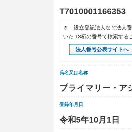
T
7
0
1
0
0
0
1
1
6
6
3
5
3
設立登記法人など法人番
※
いた 13桁の番号で検索する
法人番号公表サイトへ
氏名又は名称
プライマリー・ア
登録年月日
令和5年10月1日