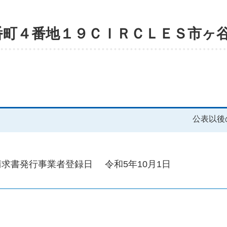
番町４番地１９ＣＩＲＣＬＥＳ市ヶ
公表以後
請求書発行事業者登録日
令和5年10月1日