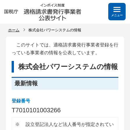
メニュー
ホーム
株式会社パワーシステムの情報
このサイトでは、適格請求書発行事業者登録を行
っている事業者の情報を公表しています。
株式会社パワーシステムの情報
最新情報
登録番号
T
7
0
1
0
1
0
1
0
0
3
2
6
6
※
設立登記法人など法人番号が指定されてい