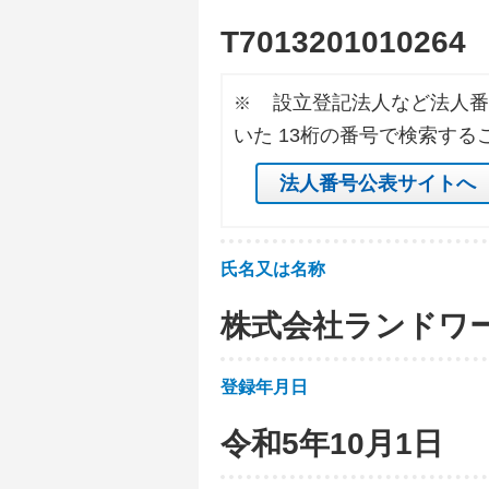
T
7
0
1
3
2
0
1
0
1
0
2
6
4
設立登記法人など法人番
※
いた 13桁の番号で検索する
法人番号公表サイトへ
氏名又は名称
株式会社ランドワ
登録年月日
令和5年10月1日