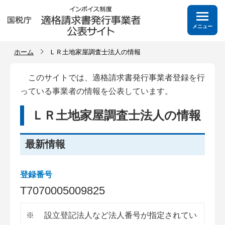
メニュー
ホーム
ＬＲ土地家屋調査士法人の情報
このサイトでは、適格請求書発行事業者登録を行
っている事業者の情報を公表しています。
ＬＲ土地家屋調査士法人の情報
最新情報
登録番号
T
7
0
7
0
0
0
5
0
0
9
8
2
5
※
設立登記法人など法人番号が指定されてい