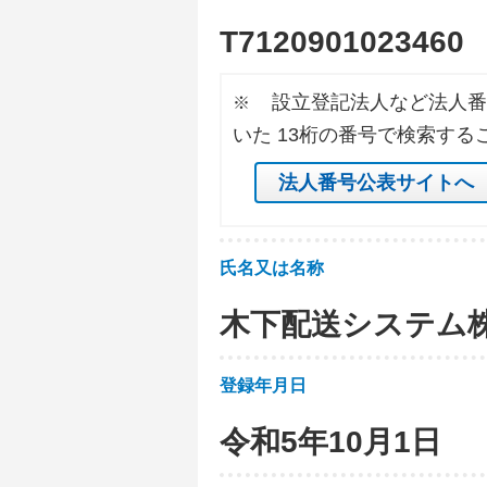
T
7
1
2
0
9
0
1
0
2
3
4
6
0
設立登記法人など法人番
※
いた 13桁の番号で検索する
法人番号公表サイトへ
氏名又は名称
木下配送システム
登録年月日
令和5年10月1日