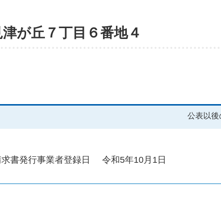
見津が丘７丁目６番地４
公表以後
請求書発行事業者登録日
令和5年10月1日