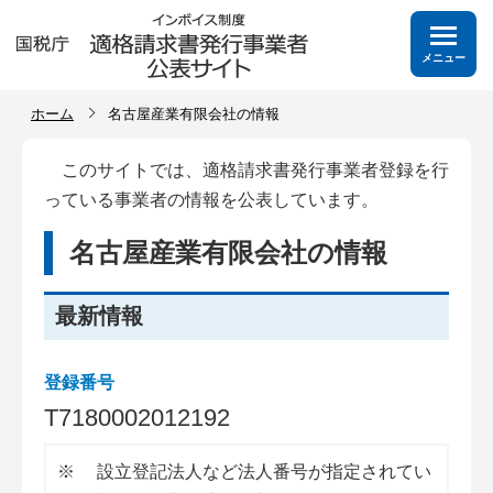
メニュー
ホーム
名古屋産業有限会社の情報
このサイトでは、適格請求書発行事業者登録を行
っている事業者の情報を公表しています。
名古屋産業有限会社の情報
最新情報
登録番号
T
7
1
8
0
0
0
2
0
1
2
1
9
2
※
設立登記法人など法人番号が指定されてい