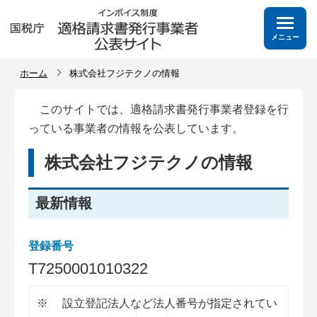
メニュー
ホーム
株式会社フジテクノの情報
このサイトでは、適格請求書発行事業者登録を行
っている事業者の情報を公表しています。
株式会社フジテクノの情報
最新情報
登録番号
T
7
2
5
0
0
0
1
0
1
0
3
2
2
※
設立登記法人など法人番号が指定されてい