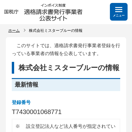
メニュー
ホーム
株式会社ミスターブルーの情報
このサイトでは、適格請求書発行事業者登録を行
っている事業者の情報を公表しています。
株式会社ミスターブルーの情報
最新情報
登録番号
T
7
4
3
0
0
0
1
0
6
8
7
7
1
※
設立登記法人など法人番号が指定されてい